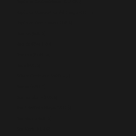
República Centroafricana (XAF CFA)
República Democrática del Congo (CDF Fr)
República Dominicana (DOP $)
Reunión (EUR €)
Ruanda (RWF FRw)
Rumanía (RON Lei)
Rusia (EUR €)
Sáhara Occidental (MAD د.م.)
Samoa (WST T)
San Bartolomé (EUR €)
San Cristóbal y Nieves (XCD $)
San Marino (EUR €)
San Martín (EUR €)