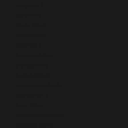
Georgia (EUR €)
Ghana (EUR €)
Gibraltar (GBP £)
Granada (XCD $)
Grecia (EUR €)
Groenlandia (DKK kr.)
Guadalupe (EUR €)
Guatemala (GTQ Q)
Guayana Francesa (EUR €)
Guernesey (GBP £)
Guinea (GNF Fr)
Guinea Ecuatorial (XAF CFA)
Guinea-Bisáu (XOF Fr)