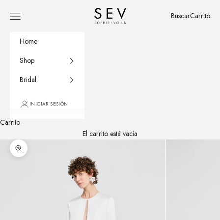
Ir al contenido
Sophie et Voilà
Buscar
Carrito
Menú
Buscar
Carrito
Home
Shop
Bridal
INICIAR SESIÓN
Carrito
El carrito está vacía
Zoom