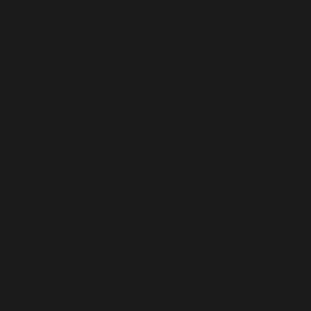
Congo (XAF CFA)
Corea del Sur (KRW ₩)
Costa Rica (CRC ₡)
Côte d’Ivoire (XOF Fr)
Croacia (EUR €)
Curazao (ANG ƒ)
Dinamarca (DKK kr.)
Dominica (XCD $)
Ecuador (USD $)
Egipto (EGP ج.م)
El Salvador (USD $)
Emiratos Árabes Unidos (AED د.إ)
Eritrea (EUR €)