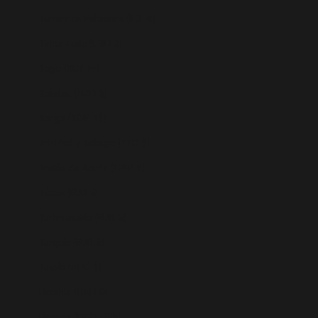
Territorios Palestinos (ILS ₪)
Timor-Leste (USD $)
Togo (XOF Fr)
Tokelau (NZD $)
Tonga (TOP T$)
Trinidad y Tobago (TTD $)
Tristán de Acuña (GBP £)
Túnez (EUR €)
Turkmenistán (EUR €)
Turquía (EUR €)
Tuvalu (AUD $)
Ucrania (UAH ₴)
Uganda (UGX USh)