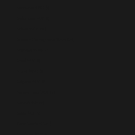
Bermudas (USD $)
Bielorrusia (EUR €)
Bolivia (BOB Bs.)
Bosnia y Herzegovina (BAM КМ)
Botsuana (BWP P)
Brasil (EUR €)
Brunéi (BND $)
Bulgaria (EUR €)
Burkina Faso (XOF Fr)
Burundi (BIF Fr)
Bután (EUR €)
Cabo Verde (CVE $)
Camboya (KHR ៛)