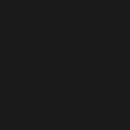
Argentina (EUR €)
Armenia (AMD դր.)
Aruba (AWG ƒ)
Australia (AUD $)
Austria (EUR €)
Azerbaiyán (AZN ₼)
Bahamas (BSD $)
Bangladés (BDT ৳)
Barbados (BBD $)
Baréin (EUR €)
Bélgica (EUR €)
Belice (BZD $)
Benín (XOF Fr)