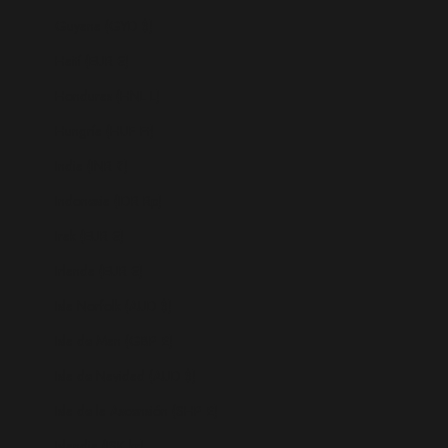
Guyana (GYD $)
Haití (EUR €)
Honduras (HNL L)
Hungría (HUF Ft)
India (INR ₹)
Indonesia (IDR Rp)
Irak (EUR €)
Irlanda (EUR €)
Isla Norfolk (AUD $)
Isla de Man (GBP £)
Isla de Navidad (AUD $)
Isla de la Ascensión (SHP £)
Islandia (ISK kr)