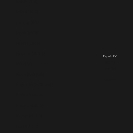
Israel (ILS ₪)
Italia (EUR €)
Jamaica (JMD $)
Japón (JPY ¥)
Jersey (EUR €)
Jordania (EUR €)
Español
Idioma
Kazajistán (KZT ₸)
Español
Kenia (KES KSh)
English
Kirguistán (KGS som)
Kiribati (EUR €)
Kosovo (EUR €)
Kuwait (EUR €)
Laos (LAK ₭)