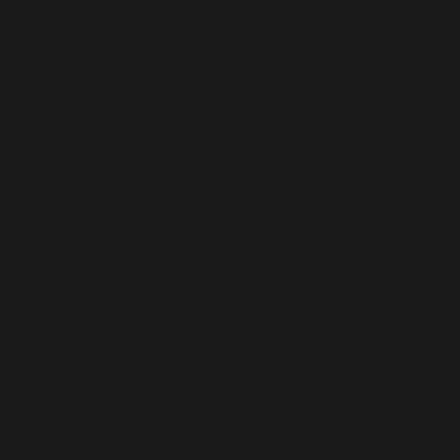
Eslovaquia (EUR €)
Eslovenia (EUR €)
España (EUR €)
Estados Unidos (USD $)
Estonia (EUR €)
Esuatini (EUR €)
Etiopía (ETB Br)
Filipinas (PHP ₱)
Finlandia (EUR €)
Fiyi (FJD $)
Francia (EUR €)
Gabón (XOF Fr)
Gambia (GMD D)