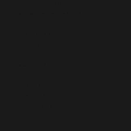
San Pedro y Miquelón (EUR €)
San Vicente y las Granadinas (XCD $)
Santa Elena (SHP £)
Santa Lucía (XCD $)
Santo Tomé y Príncipe (STD Db)
Senegal (XOF Fr)
Serbia (RSD РСД)
Seychelles (EUR €)
Sierra Leona (SLL Le)
Singapur (SGD $)
Sint Maarten (ANG ƒ)
Somalia (EUR €)
Sri Lanka (LKR ₨)