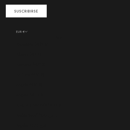
SUSCRIBIRSE
EUR €
País
Afganistán (AFN ؋)
Albania (ALL L)
Alemania (EUR €)
Andorra (EUR €)
Angola (EUR €)
Anguila (XCD $)
Antigua y Barbuda (XCD $)
Arabia Saudí (SAR ر.س)
Argelia (DZD د.ج)