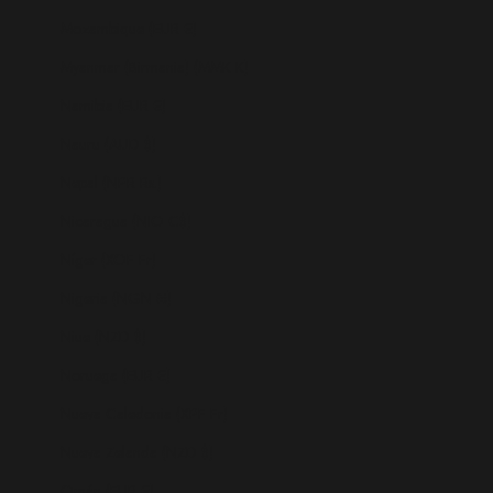
Mozambique (EUR €)
Myanmar (Birmania) (MMK K)
Namibia (EUR €)
Nauru (AUD $)
Nepal (NPR Rs.)
Nicaragua (NIO C$)
Níger (XOF Fr)
Nigeria (NGN ₦)
Niue (NZD $)
Noruega (EUR €)
Nueva Caledonia (XPF Fr)
Nueva Zelanda (NZD $)
Omán (EUR €)