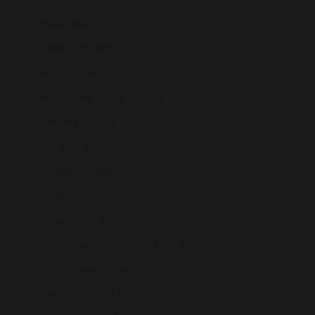
Países Bajos (EUR €)
Pakistán (PKR ₨)
Panamá (USD $)
Papúa Nueva Guinea (PGK K)
Paraguay (PYG ₲)
Perú (PEN S/)
Polinesia Francesa (XPF Fr)
Polonia (PLN zł)
Portugal (EUR €)
RAE de Hong Kong (China) (HKD $)
RAE de Macao (China) (MOP P)
Reino Unido (GBP £)