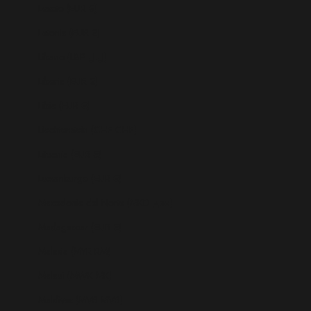
Lesoto (EUR €)
Letonia (EUR €)
Líbano (LBP ل.ل)
Liberia (EUR €)
Libia (EUR €)
Liechtenstein (CHF CHF)
Lituania (EUR €)
Luxemburgo (EUR €)
Macedonia del Norte (MKD ден)
Madagascar (EUR €)
Malasia (MYR RM)
Malaui (MWK MK)
Maldivas (MVR MVR)