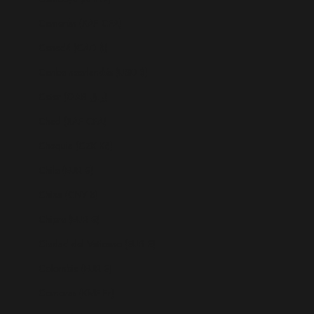
Camerún (XAF CFA)
Canadá (CAD $)
Caribe neerlandés (USD $)
Catar (QAR ر.ق)
Chad (XAF CFA)
Chequia (CZK Kč)
Chile (EUR €)
China (CNY ¥)
Chipre (EUR €)
Ciudad del Vaticano (EUR €)
Colombia (EUR €)
Comoras (KMF Fr)