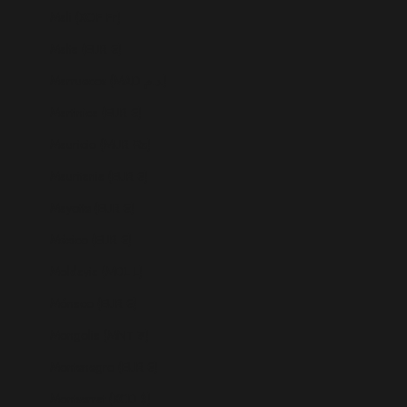
Mali (XOF Fr)
Malta (EUR €)
Marruecos (MAD د.م.)
Martinica (EUR €)
Mauricio (MUR ₨)
Mauritania (EUR €)
Mayotte (EUR €)
México (EUR €)
Moldavia (MDL L)
Mónaco (EUR €)
Mongolia (MNT ₮)
Montenegro (EUR €)
Montserrat (XCD $)