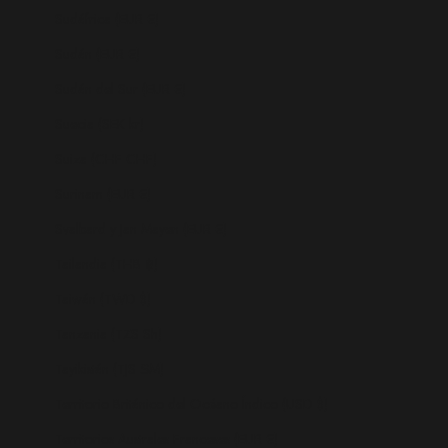
Sudáfrica (EUR €)
Sudán (EUR €)
Sudán del Sur (EUR €)
Suecia (SEK kr)
Suiza (CHF CHF)
Surinam (EUR €)
Svalbard y Jan Mayen (EUR €)
Tailandia (THB ฿)
Taiwán (TWD $)
Tanzania (TZS Sh)
Tayikistán (TJS ЅМ)
Territorio Británico del Océano Índico (USD $)
Territorios Australes Franceses (EUR €)