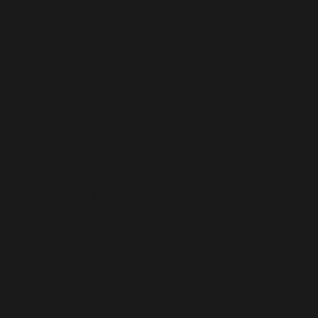
Islas Aland (EUR €)
Islas Caimán (KYD $)
Islas Cocos (AUD $)
Islas Cook (NZD $)
Islas Feroe (DKK kr.)
Islas Georgia del Sur y Sandwich del Sur (GBP £)
Islas Malvinas (FKP £)
Islas Pitcairn (NZD $)
Islas Salomón (SBD $)
Islas Turcas y Caicos (USD $)
Islas Vírgenes Británicas (USD $)
Islas menores alejadas de EE. UU. (USD $)