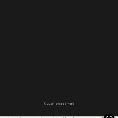
Uruguay (UYU $U)
Uzbekistán (UZS so'm)
Vanuatu (VUV Vt)
Venezuela (USD $)
Vietnam (VND ₫)
Wallis y Futuna (XPF Fr)
Yemen (YER ﷼)
Yibuti (DJF Fdj)
Zambia (EUR €)
Zimbabue (USD $)
© 2026 - Sophie et Voilà