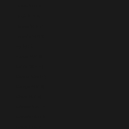
Esuatini (EUR €)
Etiopía (ETB Br)
Filipinas (PHP ₱)
Finlandia (EUR €)
Fiyi (FJD $)
Francia (EUR €)
Gabón (XOF Fr)
Gambia (GMD D)
Georgia (EUR €)
Ghana (EUR €)
Gibraltar (GBP £)
Granada (XCD $)
Grecia (EUR €)