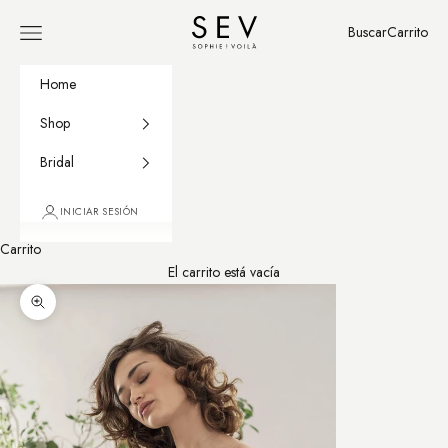
Ir al contenido
Sophie et Voilà
Buscar
Carrito
Menú
Buscar
Carrito
Home
Shop
Bridal
INICIAR SESIÓN
Carrito
El carrito está vacía
Zoom