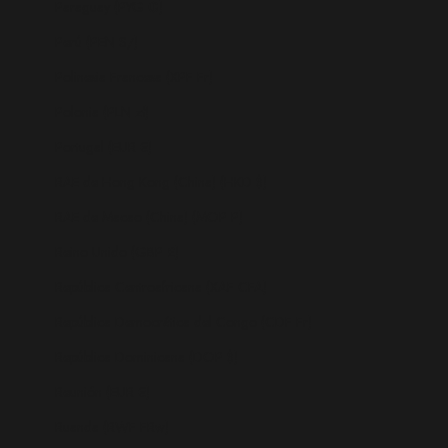
Paraguay (PYG ₲)
Perú (PEN S/)
Polinesia Francesa (XPF Fr)
Polonia (PLN zł)
Portugal (EUR €)
RAE de Hong Kong (China) (HKD $)
RAE de Macao (China) (MOP P)
Reino Unido (GBP £)
República Centroafricana (XAF CFA)
República Democrática del Congo (CDF Fr)
República Dominicana (DOP $)
Reunión (EUR €)
Ruanda (RWF FRw)