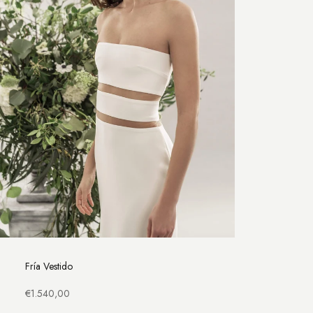
Fría Vestido
Precio de oferta
€1.540,00