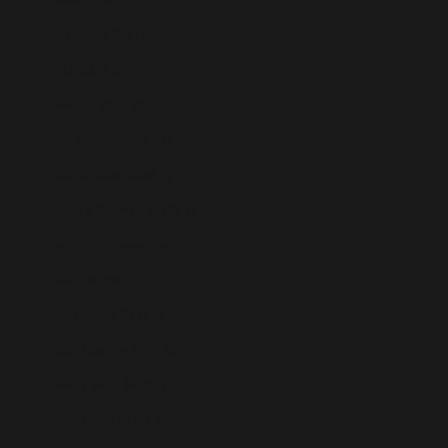
Indonesia (IDR Rp)
Irak (EUR €)
Irlanda (EUR €)
Isla Norfolk (AUD $)
Isla de Man (GBP £)
Isla de Navidad (AUD $)
Isla de la Ascensión (SHP £)
Islandia (ISK kr)
Islas Aland (EUR €)
Islas Caimán (KYD $)
Islas Cocos (AUD $)
Islas Cook (NZD $)