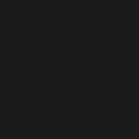
Nicaragua (NIO C$)
Níger (XOF Fr)
Nigeria (NGN ₦)
Niue (NZD $)
Noruega (EUR €)
Nueva Caledonia (XPF Fr)
Nueva Zelanda (NZD $)
Omán (EUR €)
Países Bajos (EUR €)
Pakistán (PKR ₨)
Panamá (USD $)
Papúa Nueva Guinea (PGK K)