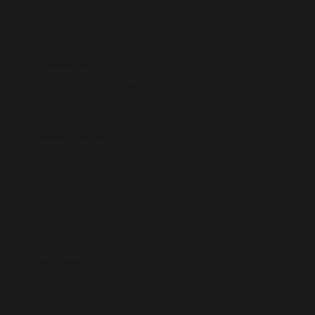
Liechtenstein (CHF CHF)
Lituania (EUR €)
Luxemburgo (EUR €)
Macedonia del Norte (MKD ден)
Madagascar (EUR €)
Malasia (MYR RM)
Malaui (MWK MK)
Maldivas (MVR MVR)
Mali (XOF Fr)
Malta (EUR €)
Marruecos (MAD د.م.)
Martinica (EUR €)
Mauricio (MUR ₨)