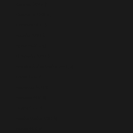
Curazao (ANG ƒ)
Dinamarca (DKK kr.)
Dominica (XCD $)
Ecuador (USD $)
Egipto (EGP ج.م)
El Salvador (USD $)
Emiratos Árabes Unidos (AED د.إ)
Eritrea (EUR €)
Eslovaquia (EUR €)
Eslovenia (EUR €)
España (EUR €)
Estados Unidos (USD $)
Estonia (EUR €)