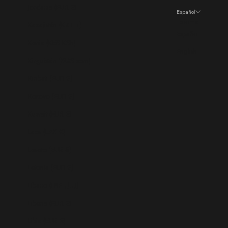
Jordania (EUR €)
Español
Idioma
Kazajistán (KZT ₸)
Español
Kenia (KES KSh)
English
Kirguistán (KGS som)
Kiribati (EUR €)
Kosovo (EUR €)
Kuwait (EUR €)
Laos (LAK ₭)
Lesoto (EUR €)
Letonia (EUR €)
Líbano (LBP ل.ل)
Liberia (EUR €)
Libia (EUR €)