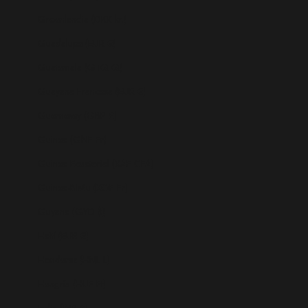
Groenlandia (DKK kr.)
Guadalupe (EUR €)
Guatemala (GTQ Q)
Guayana Francesa (EUR €)
Guernesey (GBP £)
Guinea (GNF Fr)
Guinea Ecuatorial (XAF CFA)
Guinea-Bisáu (XOF Fr)
Guyana (GYD $)
Haití (EUR €)
Honduras (HNL L)
Hungría (HUF Ft)
India (INR ₹)