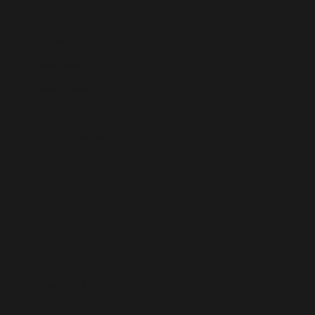
Senegal (XOF Fr)
Serbia (RSD РСД)
Seychelles (EUR €)
Sierra Leona (SLL Le)
Singapur (SGD $)
Sint Maarten (ANG ƒ)
Somalia (EUR €)
Sri Lanka (LKR ₨)
Sudáfrica (EUR €)
Sudán (EUR €)
Sudán del Sur (EUR €)
Suecia (SEK kr)
Suiza (CHF CHF)