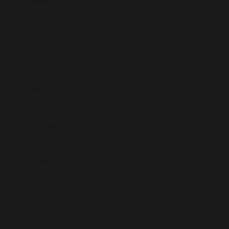
Brasil (EUR €)
Brunéi (BND $)
Bulgaria (EUR €)
Burkina Faso (XOF Fr)
Burundi (BIF Fr)
Bután (EUR €)
Cabo Verde (CVE $)
Camboya (KHR ៛)
Camerún (XAF CFA)
Canadá (CAD $)
Caribe neerlandés (USD $)
Catar (QAR ر.ق)