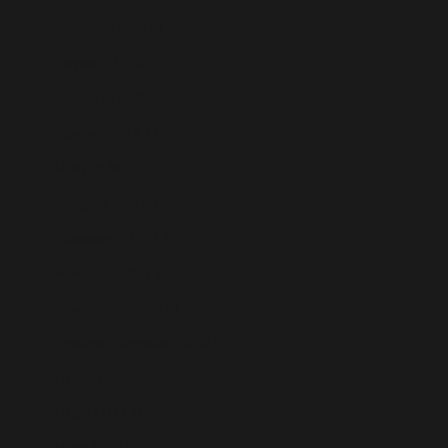
Mauritania (EUR €)
Mayotte (EUR €)
México (EUR €)
Moldavia (MDL L)
Mónaco (EUR €)
Mongolia (MNT ₮)
Montenegro (EUR €)
Montserrat (XCD $)
Mozambique (EUR €)
Myanmar (Birmania) (MMK K)
Namibia (EUR €)
Nauru (AUD $)
Nepal (NPR Rs.)