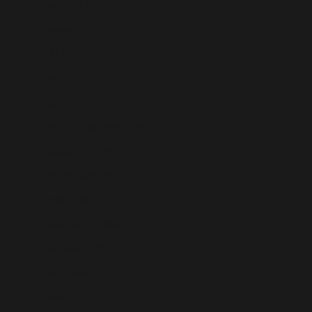
Chad (XAF CFA)
Chequia (CZK Kč)
Chile (EUR €)
China (CNY ¥)
Chipre (EUR €)
Ciudad del Vaticano (EUR €)
Colombia (EUR €)
Comoras (KMF Fr)
Congo (XAF CFA)
Corea del Sur (KRW ₩)
Costa Rica (CRC ₡)
Côte d’Ivoire (XOF Fr)
Croacia (EUR €)