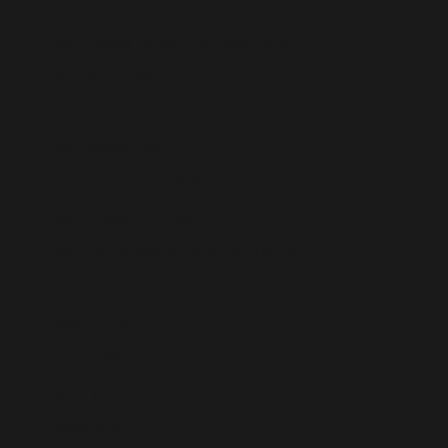
Islas Feroe (DKK kr.)
Islas Georgia del Sur y Sandwich del Sur (GBP £)
Islas Malvinas (FKP £)
Islas Pitcairn (NZD $)
Islas Salomón (SBD $)
Islas Turcas y Caicos (USD $)
Islas Vírgenes Británicas (USD $)
Islas menores alejadas de EE. UU. (USD $)
Israel (ILS ₪)
Italia (EUR €)
Jamaica (JMD $)
Japón (JPY ¥)
Jersey (EUR €)