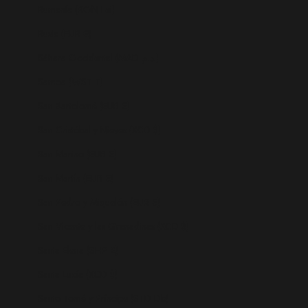
Rumanía (RON Lei)
Rusia (EUR €)
Sáhara Occidental (MAD د.م.)
Samoa (WST T)
San Bartolomé (EUR €)
San Cristóbal y Nieves (XCD $)
San Marino (EUR €)
San Martín (EUR €)
San Pedro y Miquelón (EUR €)
San Vicente y las Granadinas (XCD $)
Santa Elena (SHP £)
Santa Lucía (XCD $)
Santo Tomé y Príncipe (STD Db)