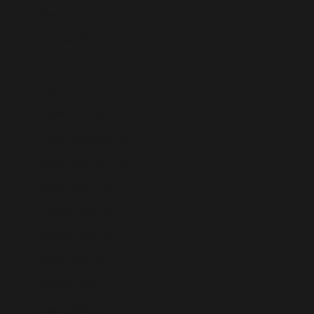
Albania (ALL L)
Alemania (EUR €)
Andorra (EUR €)
Angola (EUR €)
Anguila (XCD $)
Antigua y Barbuda (XCD $)
Arabia Saudí (SAR ر.س)
Argelia (DZD د.ج)
Argentina (EUR €)
Armenia (AMD դր.)
Aruba (AWG ƒ)
Australia (AUD $)
Austria (EUR €)