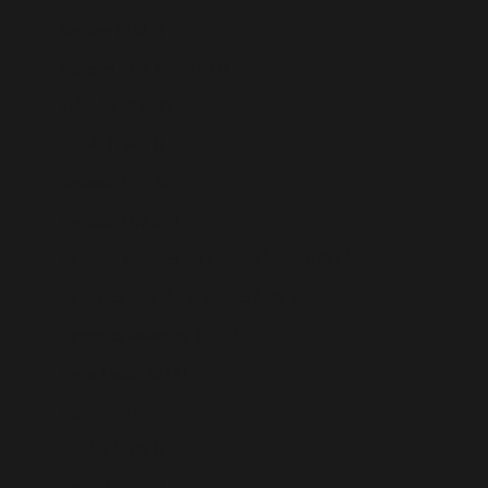
Surinam (EUR €)
Svalbard y Jan Mayen (EUR €)
Tailandia (THB ฿)
Taiwán (TWD $)
Tanzania (TZS Sh)
Tayikistán (TJS ЅМ)
Territorio Británico del Océano Índico (USD $)
Territorios Australes Franceses (EUR €)
Territorios Palestinos (ILS ₪)
Timor-Leste (USD $)
Togo (XOF Fr)
Tokelau (NZD $)
Tonga (TOP T$)