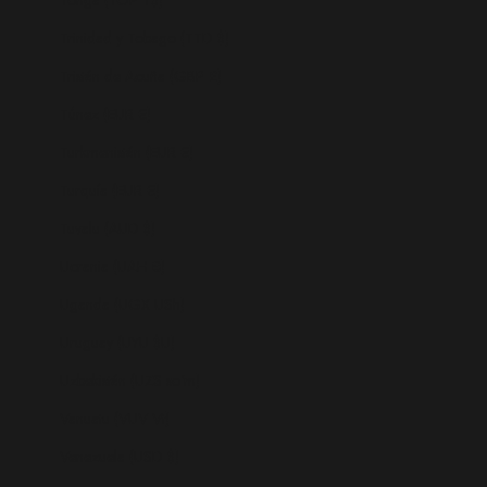
Trinidad y Tobago (TTD $)
Tristán de Acuña (GBP £)
Túnez (EUR €)
Turkmenistán (EUR €)
Turquía (EUR €)
Tuvalu (AUD $)
Ucrania (UAH ₴)
Uganda (UGX USh)
Uruguay (UYU $U)
Uzbekistán (UZS so'm)
Vanuatu (VUV Vt)
Venezuela (USD $)