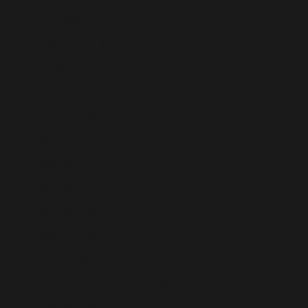
Azerbaiyán (AZN ₼)
Bahamas (BSD $)
Bangladés (BDT ৳)
Barbados (BBD $)
Baréin (EUR €)
Bélgica (EUR €)
Belice (BZD $)
Benín (XOF Fr)
Bermudas (USD $)
Bielorrusia (EUR €)
Bolivia (BOB Bs.)
Bosnia y Herzegovina (BAM КМ)
Botsuana (BWP P)