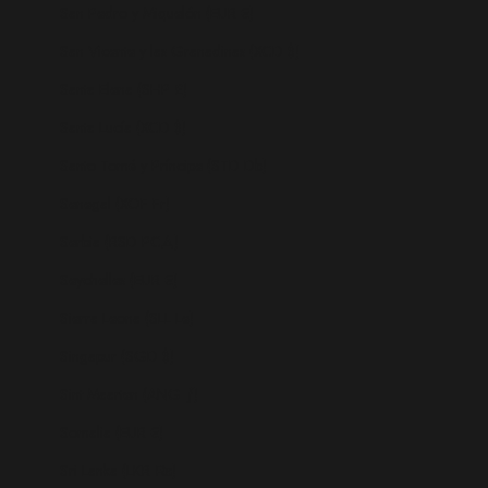
San Pedro y Miquelón (EUR €)
San Vicente y las Granadinas (XCD $)
Santa Elena (SHP £)
Santa Lucía (XCD $)
Santo Tomé y Príncipe (STD Db)
Senegal (XOF Fr)
Serbia (RSD РСД)
Seychelles (EUR €)
Sierra Leona (SLL Le)
Singapur (SGD $)
Sint Maarten (ANG ƒ)
Somalia (EUR €)
Sri Lanka (LKR ₨)