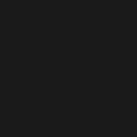
Territorios Palestinos (ILS ₪)
Timor-Leste (USD $)
Togo (XOF Fr)
Tokelau (NZD $)
Tonga (TOP T$)
Trinidad y Tobago (TTD $)
Tristán de Acuña (GBP £)
Túnez (EUR €)
Turkmenistán (EUR €)
Turquía (EUR €)
Tuvalu (AUD $)
Ucrania (UAH ₴)
Uganda (UGX USh)