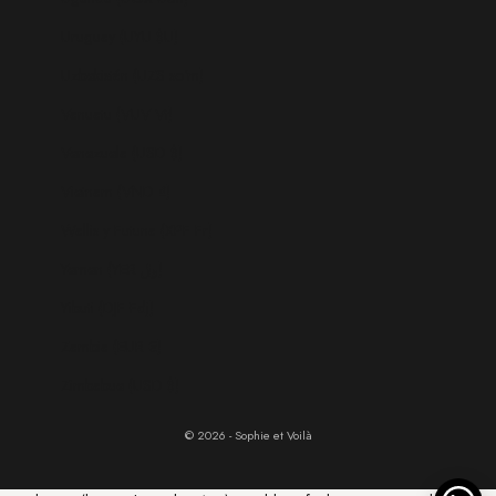
Uruguay (UYU $U)
Uzbekistán (UZS so'm)
Vanuatu (VUV Vt)
Venezuela (USD $)
Vietnam (VND ₫)
Wallis y Futuna (XPF Fr)
Yemen (YER ﷼)
Yibuti (DJF Fdj)
Zambia (EUR €)
Zimbabue (USD $)
© 2026 - Sophie et Voilà