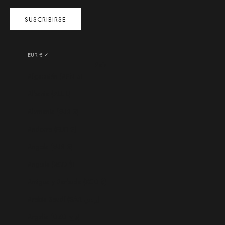
SUSCRIBIRSE
EUR €
País
Afganistán (AFN ؋)
Albania (ALL L)
Alemania (EUR €)
Andorra (EUR €)
Angola (EUR €)
Anguila (XCD $)
Antigua y Barbuda (XCD $)
Arabia Saudí (SAR ر.س)
Argelia (DZD د.ج)