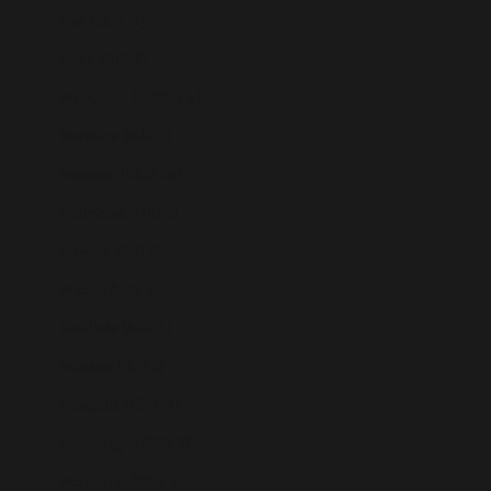
Mali (XOF Fr)
Malta (EUR €)
Marruecos (MAD د.م.)
Martinica (EUR €)
Mauricio (MUR ₨)
Mauritania (EUR €)
Mayotte (EUR €)
México (EUR €)
Moldavia (MDL L)
Mónaco (EUR €)
Mongolia (MNT ₮)
Montenegro (EUR €)
Montserrat (XCD $)