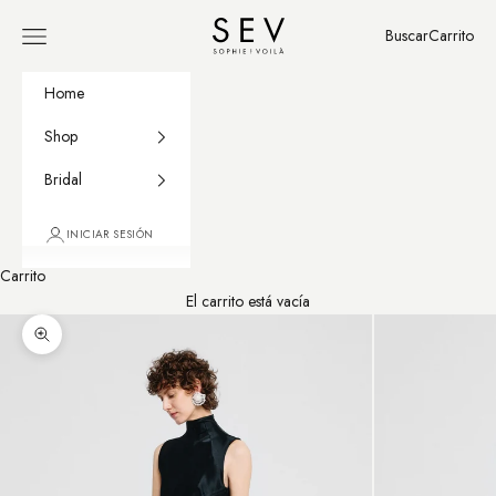
Ir al contenido
Sophie et Voilà
Buscar
Carrito
Menú
Buscar
Carrito
Home
Shop
Bridal
INICIAR SESIÓN
Carrito
El carrito está vacía
Zoom