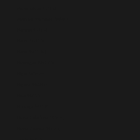
Mozambique (EUR €)
Myanmar (Birmania) (MMK K)
Namibia (EUR €)
Nauru (AUD $)
Nepal (NPR Rs.)
Nicaragua (NIO C$)
Níger (XOF Fr)
Nigeria (NGN ₦)
Niue (NZD $)
Noruega (EUR €)
Nueva Caledonia (XPF Fr)
Nueva Zelanda (NZD $)
Omán (EUR €)