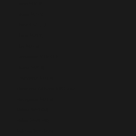
Lesoto (EUR €)
Letonia (EUR €)
Líbano (LBP ل.ل)
Liberia (EUR €)
Libia (EUR €)
Liechtenstein (CHF CHF)
Lituania (EUR €)
Luxemburgo (EUR €)
Macedonia del Norte (MKD ден)
Madagascar (EUR €)
Malasia (MYR RM)
Malaui (MWK MK)
Maldivas (MVR MVR)