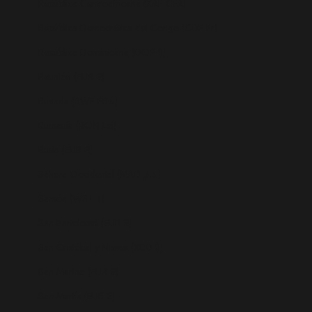
República Centroafricana (XAF CFA)
República Democrática del Congo (CDF Fr)
República Dominicana (DOP $)
Reunión (EUR €)
Ruanda (RWF FRw)
Rumanía (RON Lei)
Rusia (EUR €)
Sáhara Occidental (MAD د.م.)
Samoa (WST T)
San Bartolomé (EUR €)
San Cristóbal y Nieves (XCD $)
San Marino (EUR €)
San Martín (EUR €)