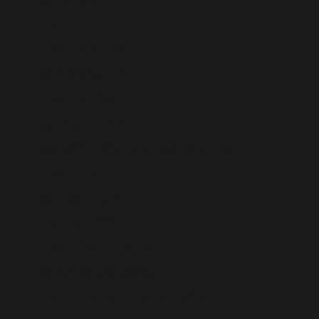
Islas Aland (EUR €)
Islas Caimán (KYD $)
Islas Cocos (AUD $)
Islas Cook (NZD $)
Islas Feroe (DKK kr.)
Islas Georgia del Sur y Sandwich del Sur (GBP £)
Islas Malvinas (FKP £)
Islas Pitcairn (NZD $)
Islas Salomón (SBD $)
Islas Turcas y Caicos (USD $)
Islas Vírgenes Británicas (USD $)
Islas menores alejadas de EE. UU. (USD $)