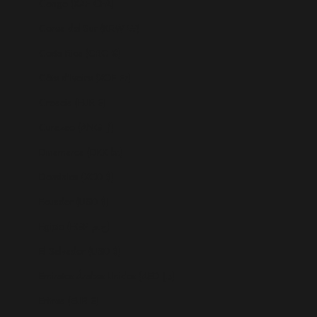
Congo (XAF CFA)
Corea del Sur (KRW ₩)
Costa Rica (CRC ₡)
Côte d’Ivoire (XOF Fr)
Croacia (EUR €)
Curazao (ANG ƒ)
Dinamarca (DKK kr.)
Dominica (XCD $)
Ecuador (USD $)
Egipto (EGP ج.م)
El Salvador (USD $)
Emiratos Árabes Unidos (AED د.إ)
Eritrea (EUR €)