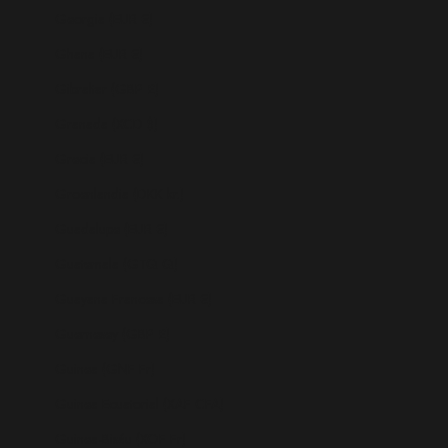
Georgia (EUR €)
Ghana (EUR €)
Gibraltar (GBP £)
Granada (XCD $)
Grecia (EUR €)
Groenlandia (DKK kr.)
Guadalupe (EUR €)
Guatemala (GTQ Q)
Guayana Francesa (EUR €)
Guernesey (GBP £)
Guinea (GNF Fr)
Guinea Ecuatorial (XAF CFA)
Guinea-Bisáu (XOF Fr)