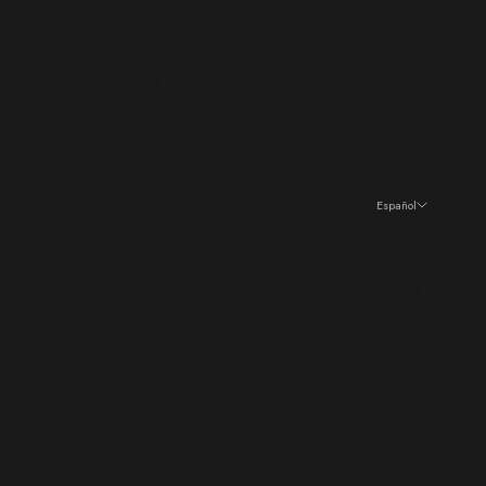
Israel (ILS ₪)
Italia (EUR €)
Jamaica (JMD $)
Japón (JPY ¥)
Jersey (EUR €)
Jordania (EUR €)
Español
Idioma
Kazajistán (KZT ₸)
Español
Kenia (KES KSh)
English
Kirguistán (KGS som)
Kiribati (EUR €)
Kosovo (EUR €)
Kuwait (EUR €)
Laos (LAK ₭)