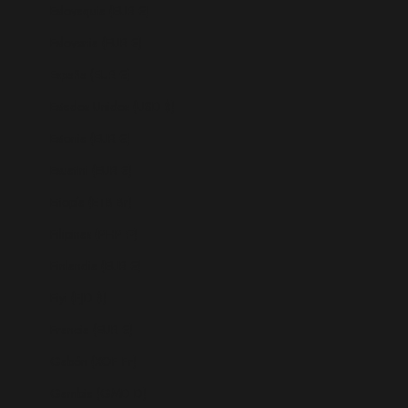
Eslovaquia (EUR €)
Eslovenia (EUR €)
España (EUR €)
Estados Unidos (USD $)
Estonia (EUR €)
Esuatini (EUR €)
Etiopía (ETB Br)
Filipinas (PHP ₱)
Finlandia (EUR €)
Fiyi (FJD $)
Francia (EUR €)
Gabón (XOF Fr)
Gambia (GMD D)