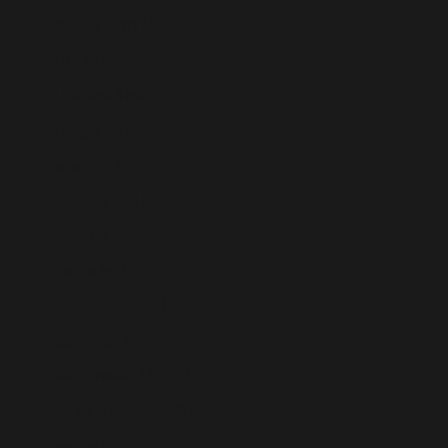
Guyana (GYD $)
Haití (EUR €)
Honduras (HNL L)
Hungría (HUF Ft)
India (INR ₹)
Indonesia (IDR Rp)
Irak (EUR €)
Irlanda (EUR €)
Isla Norfolk (AUD $)
Isla de Man (GBP £)
Isla de Navidad (AUD $)
Isla de la Ascensión (SHP £)
Islandia (ISK kr)