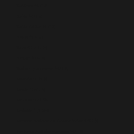
Sudáfrica (EUR €)
Sudán (EUR €)
Sudán del Sur (EUR €)
Suecia (SEK kr)
Suiza (CHF CHF)
Surinam (EUR €)
Svalbard y Jan Mayen (EUR €)
Tailandia (THB ฿)
Taiwán (TWD $)
Tanzania (TZS Sh)
Tayikistán (TJS ЅМ)
Territorio Británico del Océano Índico (USD $)
Territorios Australes Franceses (EUR €)