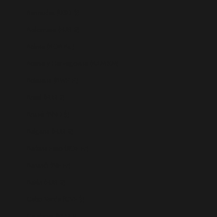
Bermudas (USD $)
Bielorrusia (EUR €)
Bolivia (BOB Bs.)
Bosnia y Herzegovina (BAM КМ)
Botsuana (BWP P)
Brasil (EUR €)
Brunéi (BND $)
Bulgaria (EUR €)
Burkina Faso (XOF Fr)
Burundi (BIF Fr)
Bután (EUR €)
Cabo Verde (CVE $)
Camboya (KHR ៛)