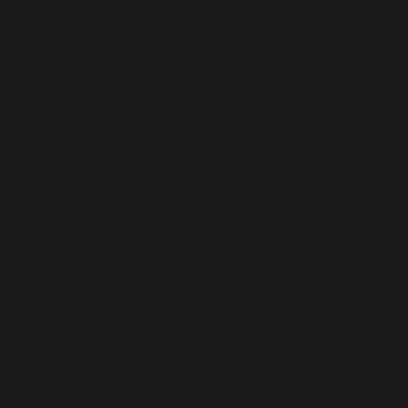
Argentina (EUR €)
Armenia (AMD դր.)
Aruba (AWG ƒ)
Australia (AUD $)
Austria (EUR €)
Azerbaiyán (AZN ₼)
Bahamas (BSD $)
Bangladés (BDT ৳)
Barbados (BBD $)
Baréin (EUR €)
Bélgica (EUR €)
Belice (BZD $)
Benín (XOF Fr)