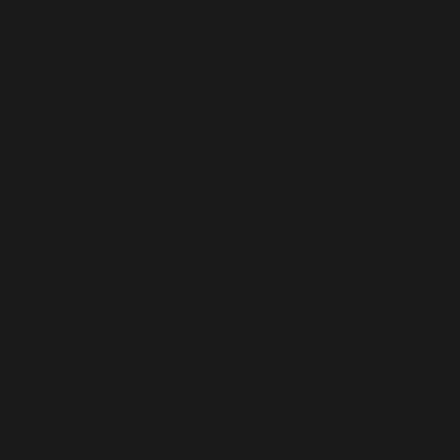
Países Bajos (EUR €)
Pakistán (PKR ₨)
Panamá (USD $)
Papúa Nueva Guinea (PGK K)
Paraguay (PYG ₲)
Perú (PEN S/)
Polinesia Francesa (XPF Fr)
Polonia (PLN zł)
Portugal (EUR €)
RAE de Hong Kong (China) (HKD $)
RAE de Macao (China) (MOP P)
Reino Unido (GBP £)