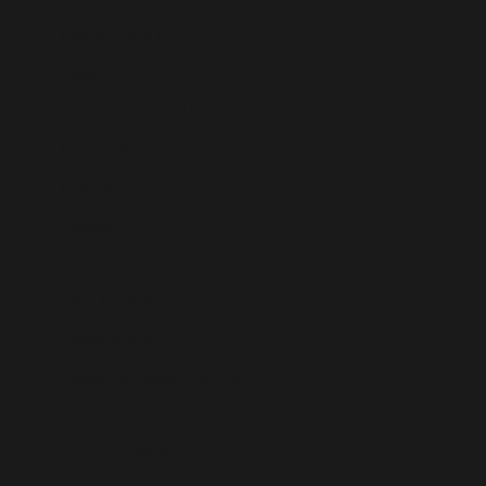
Camerún (XAF CFA)
Canadá (CAD $)
Caribe neerlandés (USD $)
Catar (QAR ر.ق)
Chad (XAF CFA)
Chequia (CZK Kč)
Chile (EUR €)
China (CNY ¥)
Chipre (EUR €)
Ciudad del Vaticano (EUR €)
Colombia (EUR €)
Comoras (KMF Fr)