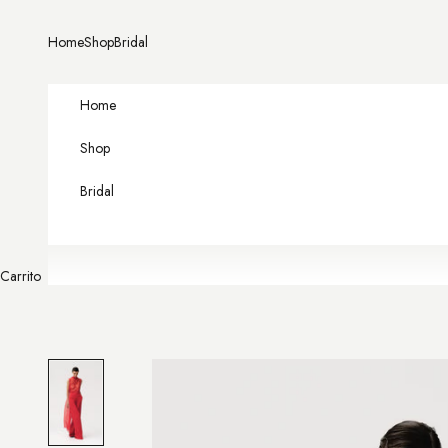
Ir al contenido
Home
Shop
Bridal
Home
Shop
Bridal
Carrito